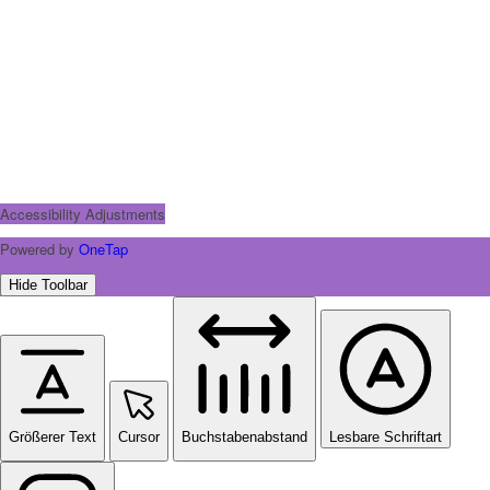
Accessibility Adjustments
Powered by
OneTap
Hide Toolbar
Größerer Text
Cursor
Buchstabenabstand
Lesbare Schriftart